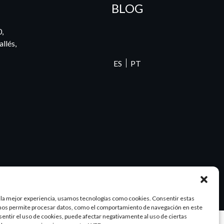
BLOG
0,
llés,
ES
PT
 la mejor experiencia, usamos tecnologías como cookies. Consentir estas
nos permite procesar datos, como el comportamiento de navegación en este
nsentir el uso de cookies, puede afectar negativamente al uso de ciertas