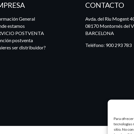
MPRESA
CONTACTO
ormación General
Avda. del Riu Mogent 4
nde estamos
08170 Montornés del Va
RVICIO POSTVENTA
BARCELONA
nción postventa
Teléfono:
900 293 783
ieres ser distribuidor?
Para ofrecer
tecnologías 
sitio. No co