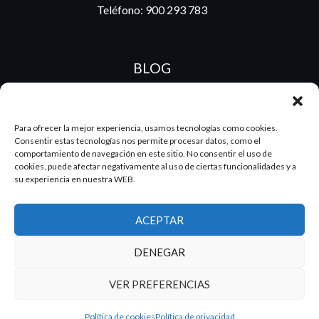
Teléfono:
900 293 783
BLOG
Para ofrecer la mejor experiencia, usamos tecnologías como cookies.
ES
PT
Consentir estas tecnologías nos permite procesar datos, como el
comportamiento de navegación en este sitio. No consentir el uso de
cookies, puede afectar negativamente al uso de ciertas funcionalidades y a
su experiencia en nuestra WEB.
2026 Dake. Todos los derechos reservados.
ACEPTAR
Diseño y SEO
@pixeladas.es
DENEGAR
VER PREFERENCIAS
Política de cookies
Política de privacidad