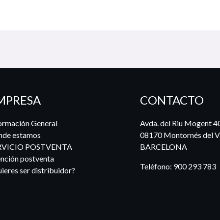
MPRESA
CONTACTO
ormación General
Avda. del Riu Mogent 4
nde estamos
08170 Montornés del Va
RVICIO POSTVENTA
BARCELONA
nción postventa
Teléfono:
900 293 783
ieres ser distribuidor?