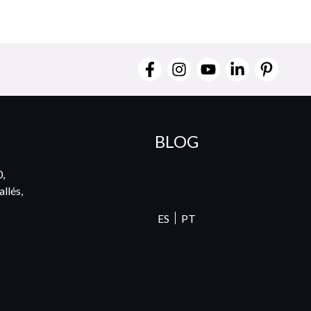
BLOG
0,
llés,
ES
PT