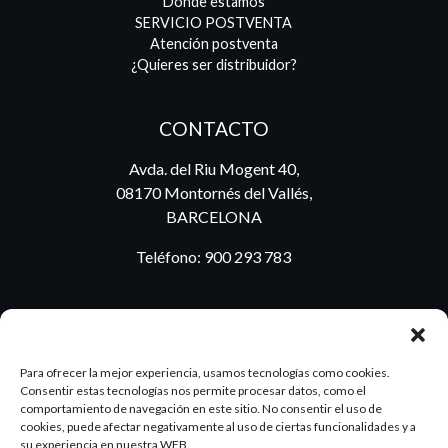
Dónde estamos
SERVICIO POSTVENTA
Atención postventa
¿Quieres ser distribuidor?
CONTACTO
Avda. del Riu Mogent 40,
08170 Montornés del Vallés,
BARCELONA
Teléfono:
900 293 783
BLOG
Para ofrecer la mejor experiencia, usamos tecnologías como cookies.
Consentir estas tecnologías nos permite procesar datos, como el
comportamiento de navegación en este sitio. No consentir el uso de
cookies, puede afectar negativamente al uso de ciertas funcionalidades y a
ES
PT
su experiencia en nuestra WEB.