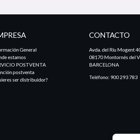
MPRESA
CONTACTO
ormación General
Avda. del Riu Mogent 4
nde estamos
08170 Montornés del Va
RVICIO POSTVENTA
BARCELONA
nción postventa
Teléfono:
900 293 783
ieres ser distribuidor?