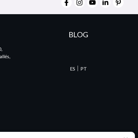
BLOG
0,
llés,
ES
PT