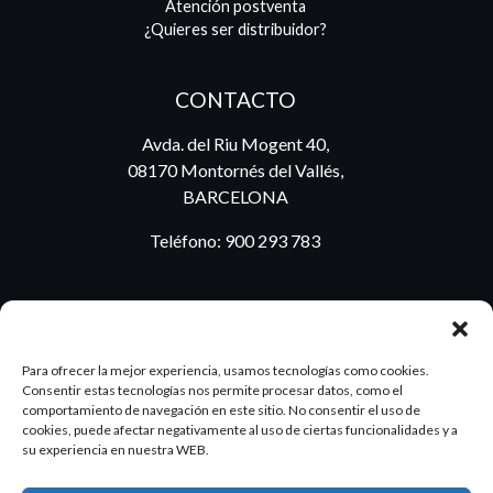
Atención postventa
¿Quieres ser distribuidor?
CONTACTO
Avda. del Riu Mogent 40,
08170 Montornés del Vallés,
BARCELONA
Teléfono:
900 293 783
BLOG
Para ofrecer la mejor experiencia, usamos tecnologías como cookies.
Consentir estas tecnologías nos permite procesar datos, como el
comportamiento de navegación en este sitio. No consentir el uso de
cookies, puede afectar negativamente al uso de ciertas funcionalidades y a
ES
PT
su experiencia en nuestra WEB.