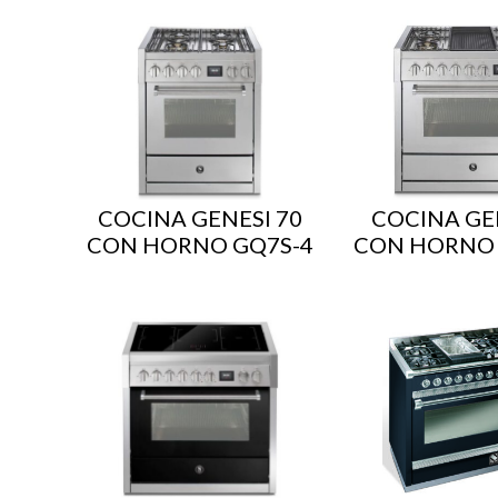
COCINA GENESI 70
COCINA GE
CON HORNO GQ7S-4
CON HORNO 