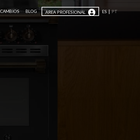
|
ECAMBIOS
BLOG
ES
PT
AREA PROFESIONAL