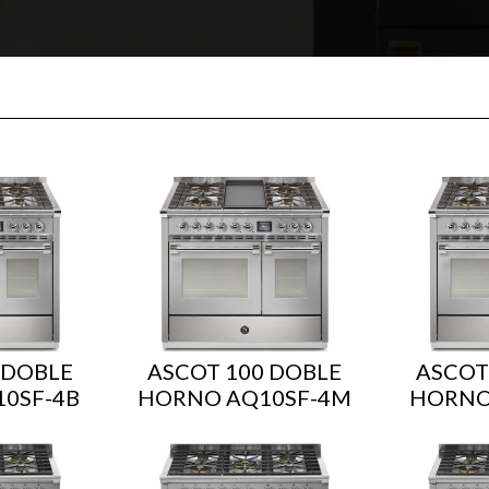
 DOBLE
ASCOT 100 DOBLE
ASCOT
0SF-4B
HORNO AQ10SF-4M
HORNO