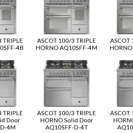
 TRIPLE
ASCOT 100/3 TRIPLE
ASCOT 1
0SFF-4B
HORNO AQ10SFF-4M
HORNO 
 TRIPLE
ASCOT 100/3 TRIPLE
ASCOT 1
id Door
HORNO Solid Door
HORNO 
-D-4M
AQ10SFF-D-4T
AQ10