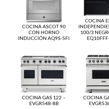
COCINA E
COCINA ASCOT 90
INDEPENDIE
CON HORNO
100/3 NEG
INDUCCIÓN AQ9S-5FI
EQ10FFF
COCINA GAS 122 –
COCINA GA
EVGR548-8B
EVGR53