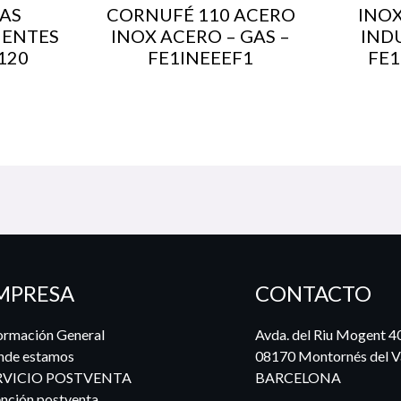
AS
CORNUFÉ 110 ACERO
INOX
IENTES
INOX ACERO – GAS –
IND
120
FE1INEEEF1
FE1
MPRESA
CONTACTO
ormación General
Avda. del Riu Mogent 4
nde estamos
08170 Montornés del Va
RVICIO POSTVENTA
BARCELONA
nción postventa