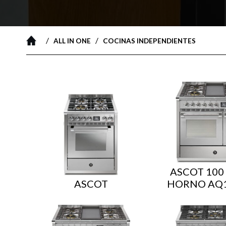
/
/
ALL IN ONE
COCINAS INDEPENDIENTES
ASCOT 100
ASCOT
HORNO AQ1