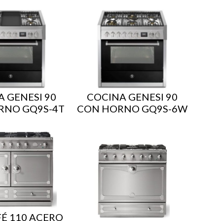
 GENESI 90
COCINA GENESI 90
RNO GQ9S-4T
CON HORNO GQ9S-6W
É 110 ACERO