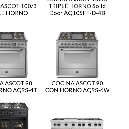
ASCOT 100/3
TRIPLE HORNO Solid
LE HORNO
Door AQ10SFF-D-4B
A ASCOT 90
COCINA ASCOT 90
RNO AQ9S-4T
CON HORNO AQ9S-6W