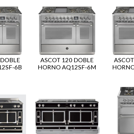
 DOBLE
ASCOT 120 DOBLE
ASCOT
2SF-6B
HORNO AQ12SF-6M
HORNO