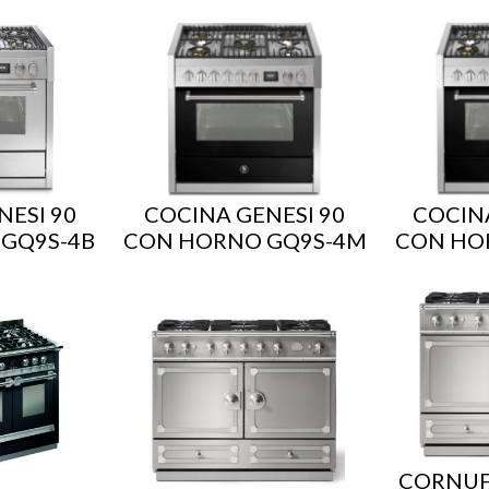
NESI 90
COCINA GENESI 90
COCINA
GQ9S-4B
CON HORNO GQ9S-4M
CON HO
CORNUF