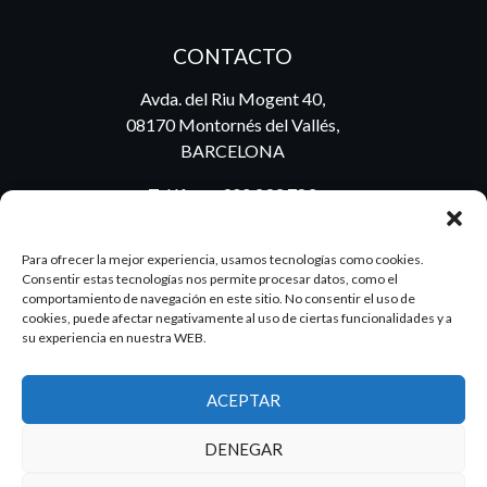
CONTACTO
Avda. del Riu Mogent 40,
08170 Montornés del Vallés,
BARCELONA
Teléfono:
900 293 783
Para ofrecer la mejor experiencia, usamos tecnologías como cookies.
BLOG
Consentir estas tecnologías nos permite procesar datos, como el
comportamiento de navegación en este sitio. No consentir el uso de
cookies, puede afectar negativamente al uso de ciertas funcionalidades y a
su experiencia en nuestra WEB.
ES
PT
ACEPTAR
DENEGAR
2026 Dake. Todos los derechos reservados.