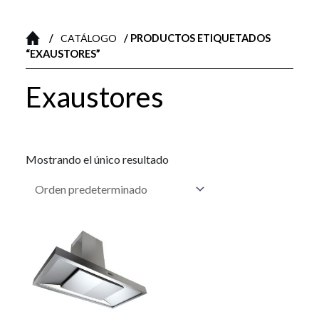
d
a
d
/
/ PRODUCTOS ETIQUETADOS
e
CATÁLOGO
p
“EXAUSTORES”
r
o
d
Exaustores
u
c
t
o
s
Mostrando el único resultado