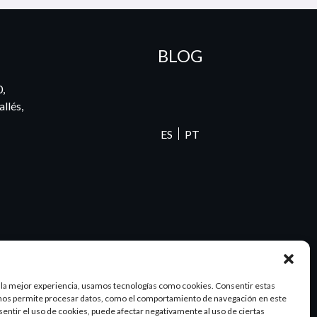
BLOG
0,
llés,
ES
PT
 la mejor experiencia, usamos tecnologías como cookies. Consentir estas
nos permite procesar datos, como el comportamiento de navegación en este
nsentir el uso de cookies, puede afectar negativamente al uso de ciertas