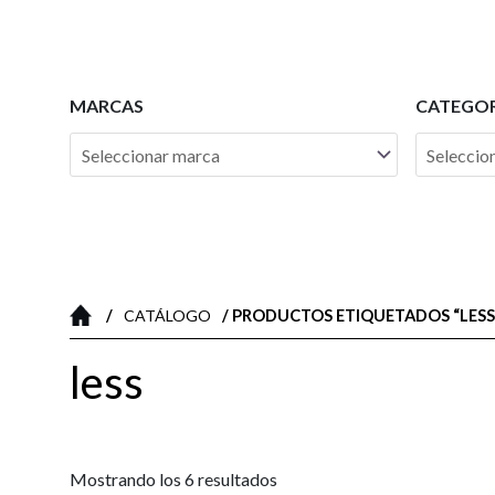
Ir
al
contenido
MARCAS
CATEGOR
/
/ PRODUCTOS ETIQUETADOS “LESS
CATÁLOGO
less
Mostrando los 6 resultados