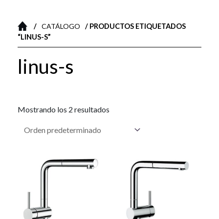
d
a
d
/
/ PRODUCTOS ETIQUETADOS
e
CATÁLOGO
p
“LINUS-S”
r
o
d
linus-s
u
c
t
o
s
Mostrando los 2 resultados