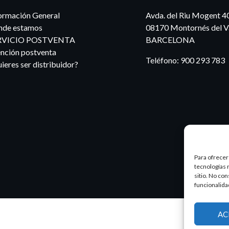
ormación General
Avda. del Riu Mogent 4
nde estamos
08170 Montornés del Va
RVICIO POSTVENTA
BARCELONA
nción postventa
Teléfono:
900 293 783
ieres ser distribuidor?
Para ofrecer
tecnologías 
sitio. No co
funcionalida
AC