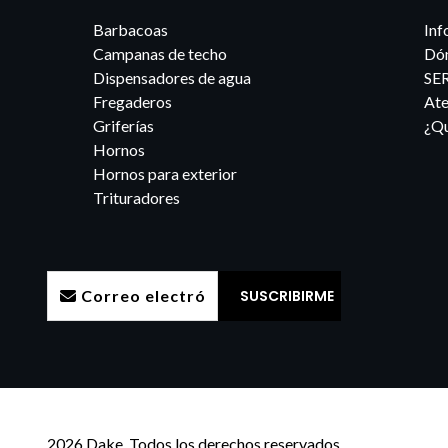
Barbacoas
Inf
Campanas de techo
Dó
Dispensadores de agua
SE
Fregaderos
Ate
Griferías
¿Qu
Hornos
Hornos para exterior
Trituradores
2026 Dake. Todos los derechos reservados.