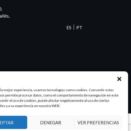
0,
llés,
ES
PT
 la mejor experiencia, usamos tecnologías como cookies. Consentir estas
nos permite procesar datos, como el comportamiento de navegación en este
nsentir el uso de cookies, puede afectar negativamente al uso de ciertas
des y a su experiencia en nuestra WEB.
EPTAR
DENEGAR
VER PREFERENCIAS
Diseño y SEO
@pixeladas.es