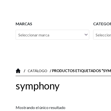
Ir
al
contenido
MARCAS
CATEGOR
/
/ PRODUCTOS ETIQUETADOS “SY
CATÁLOGO
symphony
Mostrando el único resultado