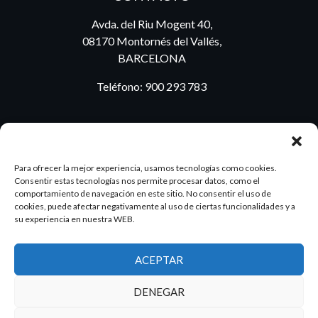
Avda. del Riu Mogent 40,
08170 Montornés del Vallés,
BARCELONA
Teléfono:
900 293 783
BLOG
Para ofrecer la mejor experiencia, usamos tecnologías como cookies.
Consentir estas tecnologías nos permite procesar datos, como el
comportamiento de navegación en este sitio. No consentir el uso de
cookies, puede afectar negativamente al uso de ciertas funcionalidades y a
ES
PT
su experiencia en nuestra WEB.
ACEPTAR
2026 Dake. Todos los derechos reservados.
DENEGAR
Diseño y SEO
@pixeladas.es