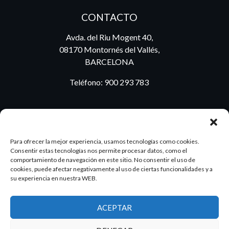
CONTACTO
Avda. del Riu Mogent 40,
08170 Montornés del Vallés,
BARCELONA
Teléfono:
900 293 783
BLOG
Para ofrecer la mejor experiencia, usamos tecnologías como cookies.
Consentir estas tecnologías nos permite procesar datos, como el
comportamiento de navegación en este sitio. No consentir el uso de
cookies, puede afectar negativamente al uso de ciertas funcionalidades y a
ES
PT
su experiencia en nuestra WEB.
ACEPTAR
2026 Dake. Todos los derechos reservados.