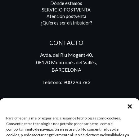
Dónde estamos
SERVICIO POSTVENTA
Atención postventa
¿Quieres ser distribuidor?
CONTACTO
Avda. del Riu Mogent 40,
08170 Montornés del Vallés,
BARCELONA
Teléfono:
900 293 783
BLOG
Para ofrecer la mejor experiencia, usamos tecnologías como cookies.
Consentir estas tecnologías nos permite procesar datos, como el
comportamiento de navegación en este sitio. No consentir el uso de
cookies, puede afectar negativamente al uso de ciertas funcionalidades y a