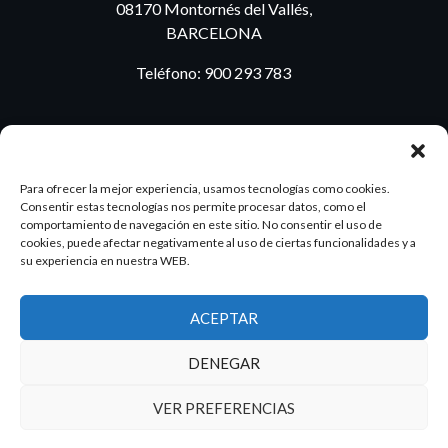
08170 Montornés del Vallés,
BARCELONA
Teléfono:
900 293 783
BLOG
Para ofrecer la mejor experiencia, usamos tecnologías como cookies.
Consentir estas tecnologías nos permite procesar datos, como el
comportamiento de navegación en este sitio. No consentir el uso de
cookies, puede afectar negativamente al uso de ciertas funcionalidades y a
ES
PT
su experiencia en nuestra WEB.
ACEPTAR
2026 Dake. Todos los derechos reservados.
DENEGAR
Diseño y SEO
@pixeladas.es
VER PREFERENCIAS