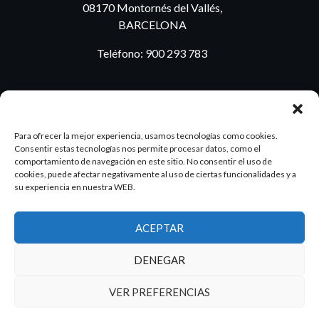
08170 Montornés del Vallés,
BARCELONA
Teléfono:
900 293 783
BLOG
Para ofrecer la mejor experiencia, usamos tecnologías como cookies.
Consentir estas tecnologías nos permite procesar datos, como el
comportamiento de navegación en este sitio. No consentir el uso de
cookies, puede afectar negativamente al uso de ciertas funcionalidades y a
ES
PT
su experiencia en nuestra WEB.
ACEPTAR
2026 Dake. Todos los derechos reservados.
DENEGAR
Diseño y SEO
@pixeladas.es
VER PREFERENCIAS