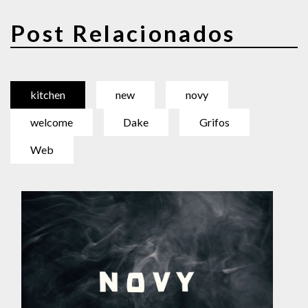
Post Relacionados
kitchen
new
novy
welcome
Dake
Grifos
Web