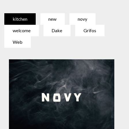
kitchen
new
novy
welcome
Dake
Grifos
Web