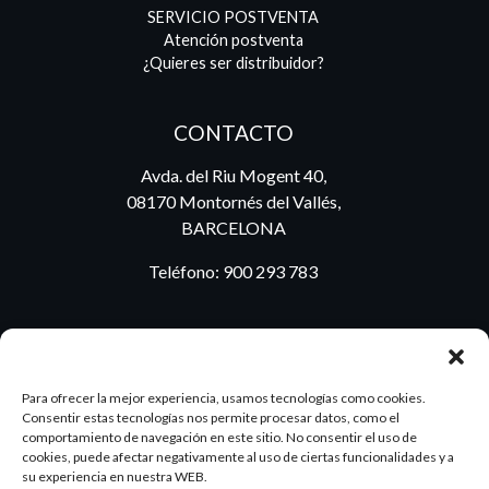
SERVICIO POSTVENTA
Atención postventa
¿Quieres ser distribuidor?
CONTACTO
Avda. del Riu Mogent 40,
08170 Montornés del Vallés,
BARCELONA
Teléfono:
900 293 783
BLOG
Para ofrecer la mejor experiencia, usamos tecnologías como cookies.
Consentir estas tecnologías nos permite procesar datos, como el
comportamiento de navegación en este sitio. No consentir el uso de
cookies, puede afectar negativamente al uso de ciertas funcionalidades y a
ES
PT
su experiencia en nuestra WEB.