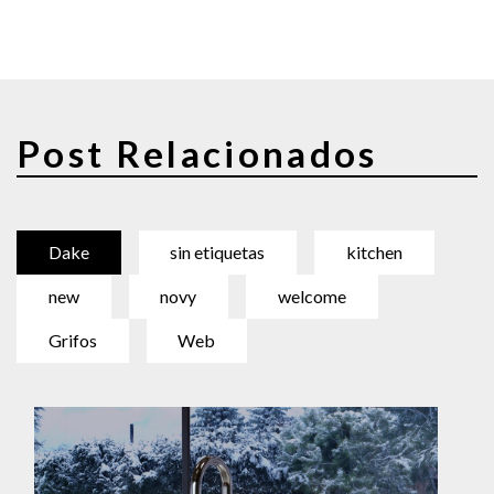
Post Relacionados
Dake
sin etiquetas
kitchen
new
novy
welcome
Grifos
Web