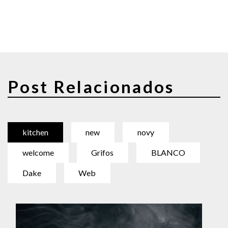
Post Relacionados
kitchen
new
novy
welcome
Grifos
BLANCO
Dake
Web