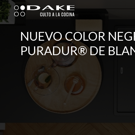
Ir
al
contenido
NUEVO COLOR NEGR
PURADUR® DE BLA