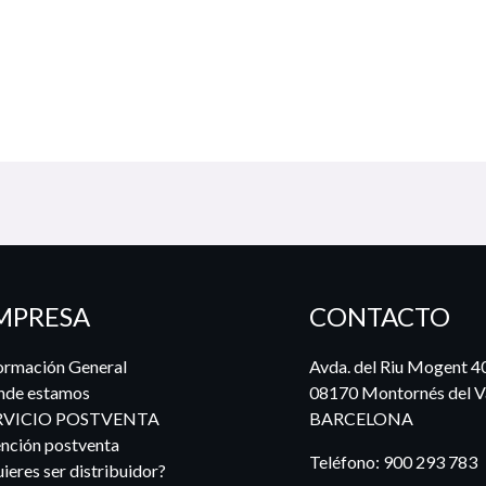
MPRESA
CONTACTO
ormación General
Avda. del Riu Mogent 4
nde estamos
08170 Montornés del Va
RVICIO POSTVENTA
BARCELONA
nción postventa
Teléfono:
900 293 783
ieres ser distribuidor?