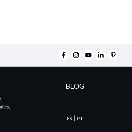
BLOG
0,
llés,
ES
PT