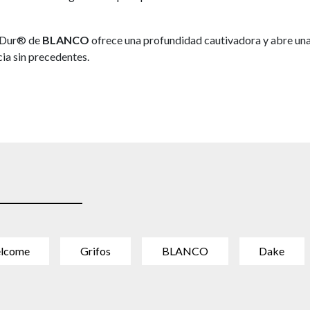
aDur® de
BLANCO
ofrece una profundidad cautivadora y abre una
ia sin precedentes.
lcome
Grifos
BLANCO
Dake