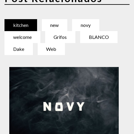
kitchen
new
novy
welcome
Grifos
BLANCO
Dake
Web