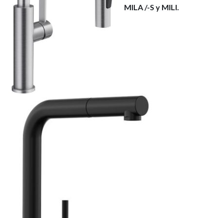
MILA /-S y MILI.