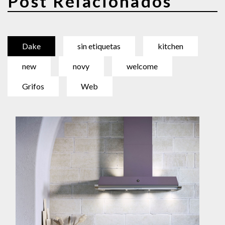
Post Relacionados
Dake
sin etiquetas
kitchen
new
novy
welcome
Grifos
Web