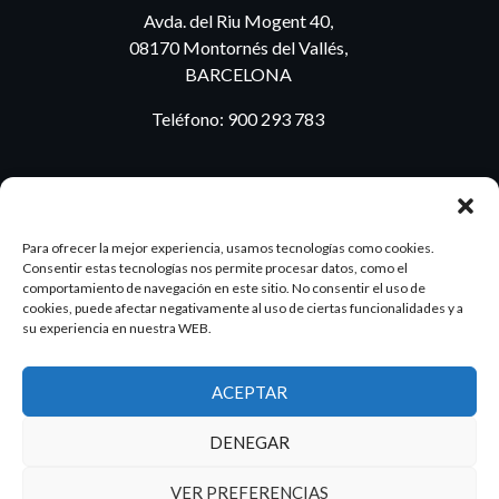
Avda. del Riu Mogent 40,
08170 Montornés del Vallés,
BARCELONA
Teléfono:
900 293 783
BLOG
Para ofrecer la mejor experiencia, usamos tecnologías como cookies.
Consentir estas tecnologías nos permite procesar datos, como el
comportamiento de navegación en este sitio. No consentir el uso de
cookies, puede afectar negativamente al uso de ciertas funcionalidades y a
ES
PT
su experiencia en nuestra WEB.
ACEPTAR
2026 Dake. Todos los derechos reservados.
DENEGAR
Diseño y SEO
@pixeladas.es
VER PREFERENCIAS