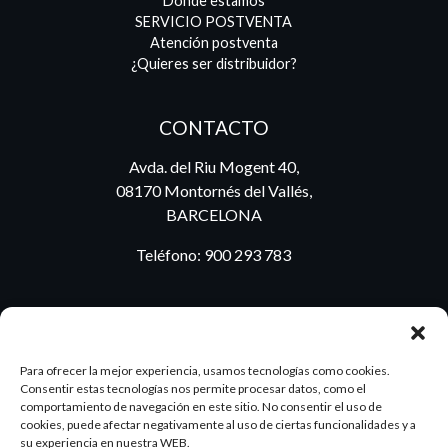
Dónde estamos
SERVICIO POSTVENTA
Atención postventa
¿Quieres ser distribuidor?
CONTACTO
Avda. del Riu Mogent 40,
08170 Montornés del Vallés,
BARCELONA
Teléfono:
900 293 783
BLOG
Para ofrecer la mejor experiencia, usamos tecnologías como cookies.
Consentir estas tecnologías nos permite procesar datos, como el
comportamiento de navegación en este sitio. No consentir el uso de
cookies, puede afectar negativamente al uso de ciertas funcionalidades y a
ES
PT
su experiencia en nuestra WEB.