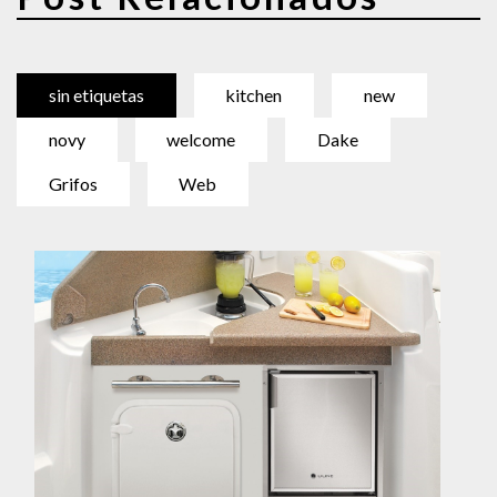
sin etiquetas
kitchen
new
novy
welcome
Dake
Grifos
Web