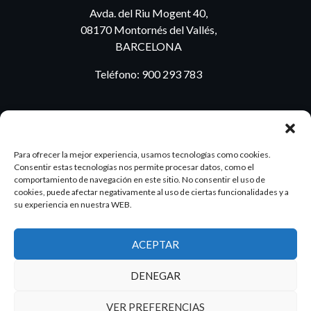
Avda. del Riu Mogent 40,
08170 Montornés del Vallés,
BARCELONA
Teléfono:
900 293 783
BLOG
Para ofrecer la mejor experiencia, usamos tecnologías como cookies.
Consentir estas tecnologías nos permite procesar datos, como el
comportamiento de navegación en este sitio. No consentir el uso de
cookies, puede afectar negativamente al uso de ciertas funcionalidades y a
ES
PT
su experiencia en nuestra WEB.
ACEPTAR
2026 Dake. Todos los derechos reservados.
DENEGAR
Diseño y SEO
@pixeladas.es
VER PREFERENCIAS