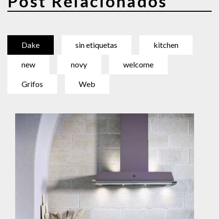
Post Relacionados
Dake
sin etiquetas
kitchen
new
novy
welcome
Grifos
Web