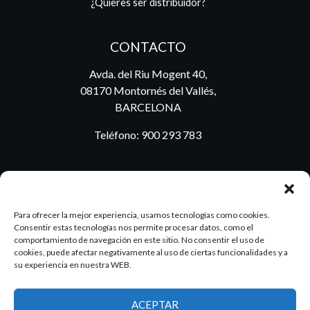
¿Quieres ser distribuidor?
CONTACTO
Avda. del Riu Mogent 40,
08170 Montornés del Vallés,
BARCELONA
Teléfono:
900 293 783
BLOG
Para ofrecer la mejor experiencia, usamos tecnologías como cookies.
Consentir estas tecnologías nos permite procesar datos, como el
comportamiento de navegación en este sitio. No consentir el uso de
cookies, puede afectar negativamente al uso de ciertas funcionalidades y a
ES
PT
su experiencia en nuestra WEB.
ACEPTAR