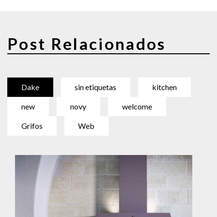
Post Relacionados
Dake
sin etiquetas
kitchen
new
novy
welcome
Grifos
Web