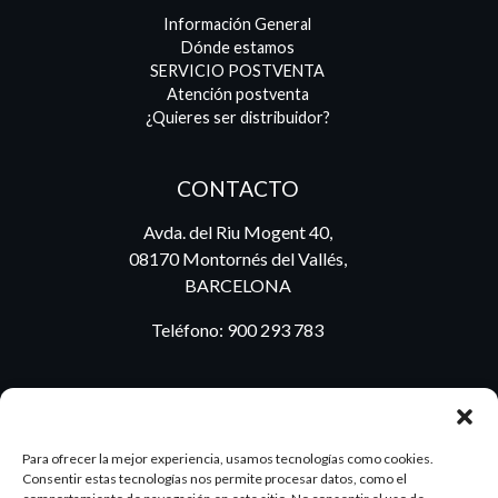
Información General
Dónde estamos
SERVICIO POSTVENTA
Atención postventa
¿Quieres ser distribuidor?
CONTACTO
Avda. del Riu Mogent 40,
08170 Montornés del Vallés,
BARCELONA
Teléfono:
900 293 783
BLOG
Para ofrecer la mejor experiencia, usamos tecnologías como cookies.
Consentir estas tecnologías nos permite procesar datos, como el