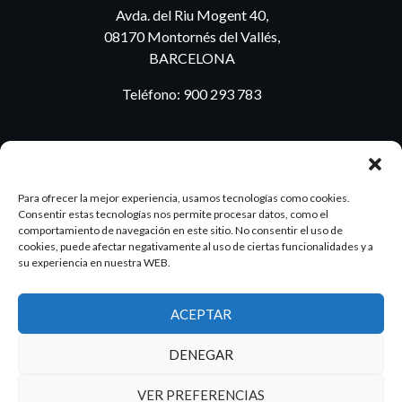
Avda. del Riu Mogent 40,
08170 Montornés del Vallés,
BARCELONA
Teléfono:
900 293 783
BLOG
Para ofrecer la mejor experiencia, usamos tecnologías como cookies.
Consentir estas tecnologías nos permite procesar datos, como el
comportamiento de navegación en este sitio. No consentir el uso de
cookies, puede afectar negativamente al uso de ciertas funcionalidades y a
ES
PT
su experiencia en nuestra WEB.
ACEPTAR
2026 Dake. Todos los derechos reservados.
DENEGAR
Diseño y SEO
@pixeladas.es
VER PREFERENCIAS