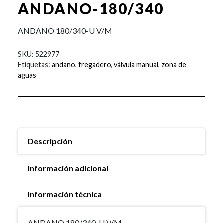
ANDANO-180/340
ANDANO 180/340-U V/M
SKU:
522977
Etiquetas:
andano
,
fregadero
,
válvula manual
,
zona de
aguas
Descripción
Información adicional
Información técnica
ANDANO 180/340-U V/M