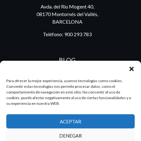
Avda. del Riu Mogent 40,
08170 Montornés del Vallés,
BARCELONA
Teléfono:
900 293 783
BLOG
Para ofrecer la mejor experiencia, usamos tecnologías como cookies.
Consentir estas tecnologías nos permite procesar datos, como el
ES
PT
comportamiento de navegación en este sitio. No consentir el uso de
cookies, puede afectar negativamente al uso de ciertas funcionalidades y a
su experiencia en nuestra WEB.
2026 Dake. Todos los derechos reservados.
ACEPTAR
Diseño y SEO
@pixeladas.es
DENEGAR