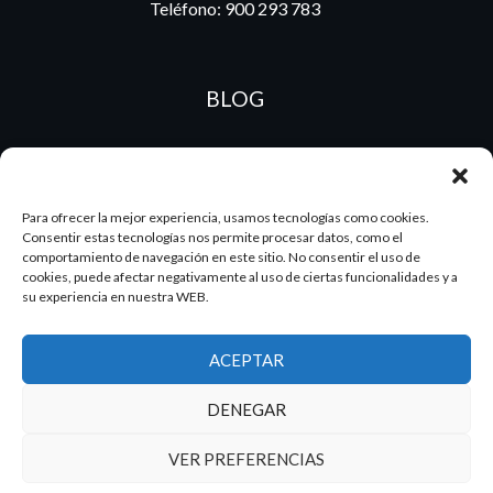
Teléfono:
900 293 783
BLOG
ES
PT
Para ofrecer la mejor experiencia, usamos tecnologías como cookies.
Consentir estas tecnologías nos permite procesar datos, como el
comportamiento de navegación en este sitio. No consentir el uso de
cookies, puede afectar negativamente al uso de ciertas funcionalidades y a
su experiencia en nuestra WEB.
2026 Dake. Todos los derechos reservados.
Diseño y SEO
@pixeladas.es
ACEPTAR
DENEGAR
VER PREFERENCIAS