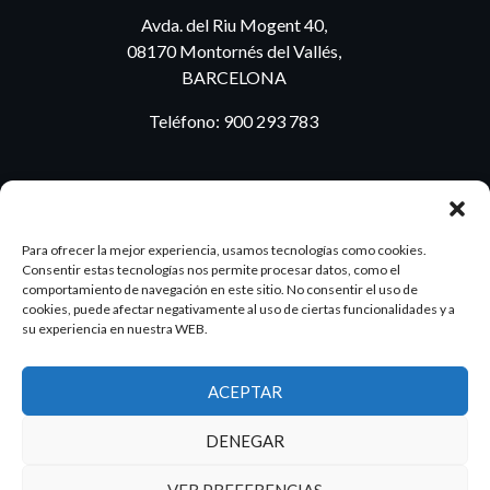
Avda. del Riu Mogent 40,
08170 Montornés del Vallés,
BARCELONA
Teléfono:
900 293 783
BLOG
Para ofrecer la mejor experiencia, usamos tecnologías como cookies.
Consentir estas tecnologías nos permite procesar datos, como el
comportamiento de navegación en este sitio. No consentir el uso de
cookies, puede afectar negativamente al uso de ciertas funcionalidades y a
ES
PT
su experiencia en nuestra WEB.
ACEPTAR
2026 Dake. Todos los derechos reservados.
DENEGAR
Diseño y SEO
@pixeladas.es
VER PREFERENCIAS