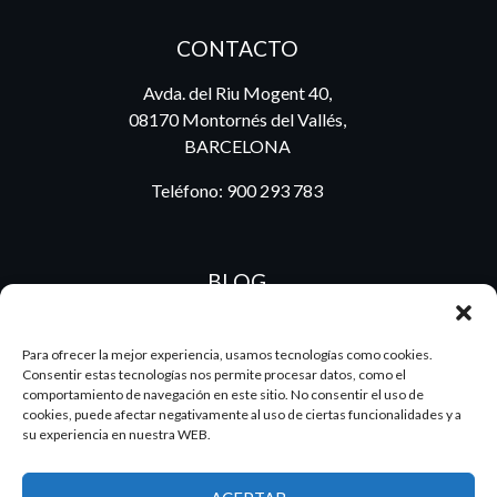
CONTACTO
Avda. del Riu Mogent 40,
08170 Montornés del Vallés,
BARCELONA
Teléfono:
900 293 783
BLOG
Para ofrecer la mejor experiencia, usamos tecnologías como cookies.
Consentir estas tecnologías nos permite procesar datos, como el
ES
PT
comportamiento de navegación en este sitio. No consentir el uso de
cookies, puede afectar negativamente al uso de ciertas funcionalidades y a
su experiencia en nuestra WEB.
2026 Dake. Todos los derechos reservados.