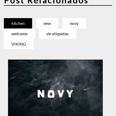
Post Relacionados
kitchen
new
novy
welcome
sin etiquetas
VIKING