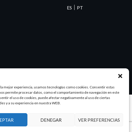
ES
PT
 la mejor experiencia, usamos tecnologías como cookies. Consentir estas
nos permite procesar datos, como el comportamiento de navegación en este
nsentir el uso de cookies, puede afectar negativamente al uso de ciertas
des y a su experiencia en nuestra WEB.
Diseño y SEO
@pixeladas.es
EPTAR
DENEGAR
VER PREFERENCIAS