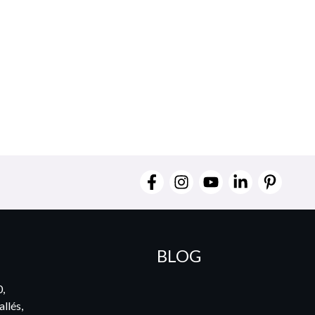
BLOG
0,
llés,