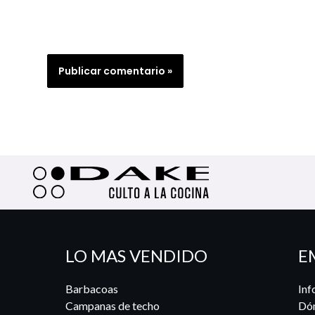
LO MAS VENDIDO
E
Barbacoas
Inf
Campanas de techo
Dó