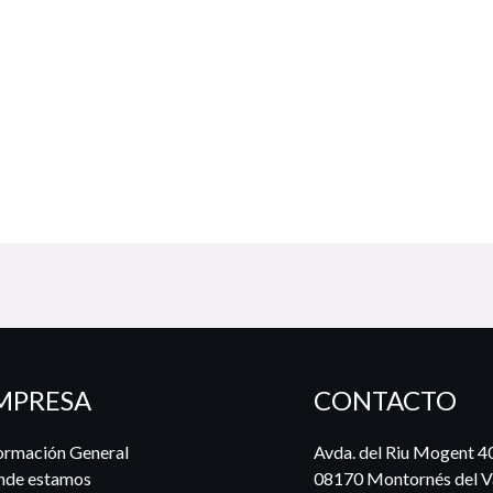
MPRESA
CONTACTO
ormación General
Avda. del Riu Mogent 4
nde estamos
08170 Montornés del Va