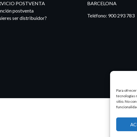
RVICIO POSTVENTA
BARCELONA
nción postventa
Teléfono:
900 293 783
ieres ser distribuidor?
Para ofrecer
tecnologías 
sitio. No co
funcionalida
AC