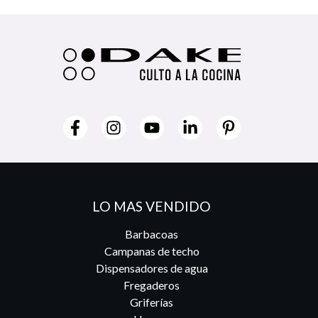
LO MAS VENDIDO
Barbacoas
Campanas de techo
Dispensadores de agua
Fregaderos
Griferías