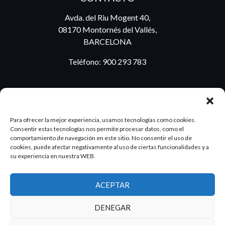
Avda. del Riu Mogent 40,
08170 Montornés del Vallés,
BARCELONA
Teléfono:
900 293 783
BLOG
Para ofrecer la mejor experiencia, usamos tecnologías como cookies.
Consentir estas tecnologías nos permite procesar datos, como el
comportamiento de navegación en este sitio. No consentir el uso de
cookies, puede afectar negativamente al uso de ciertas funcionalidades y a
ES
PT
su experiencia en nuestra WEB.
ACEPTAR
2026 Dake. Todos los derechos reservados.
DENEGAR
Diseño y SEO
@pixeladas.es