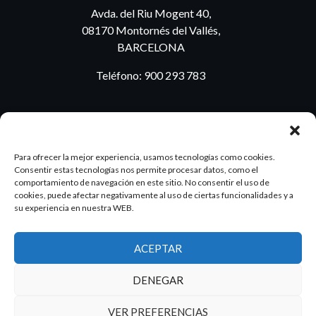
Avda. del Riu Mogent 40,
08170 Montornés del Vallés,
BARCELONA
Teléfono:
900 293 783
BLOG
Para ofrecer la mejor experiencia, usamos tecnologías como cookies.
Consentir estas tecnologías nos permite procesar datos, como el
comportamiento de navegación en este sitio. No consentir el uso de
cookies, puede afectar negativamente al uso de ciertas funcionalidades y a
ES
PT
su experiencia en nuestra WEB.
ACEPTAR
2026 Dake. Todos los derechos reservados.
DENEGAR
Diseño y SEO
@pixeladas.es
VER PREFERENCIAS