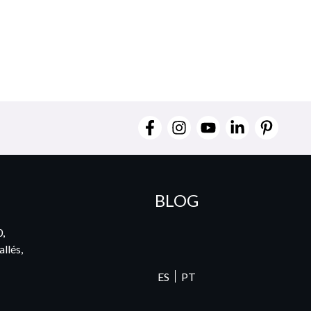
BLOG
0,
llés,
ES
PT