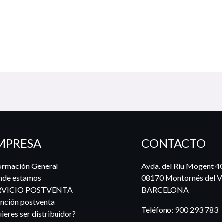
MPRESA
CONTACTO
ormación General
Avda. del Riu Mogent 4
nde estamos
08170 Montornés del Va
RVICIO POSTVENTA
BARCELONA
nción postventa
Teléfono:
900 293 783
ieres ser distribuidor?