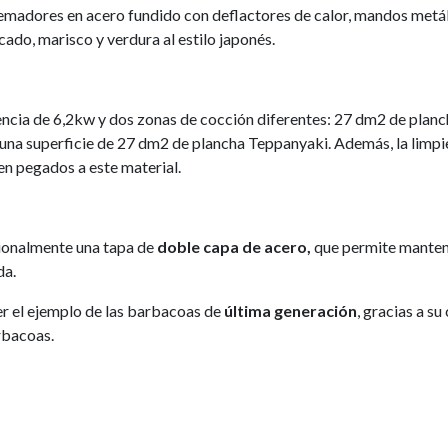
madores en acero fundido con deflactores de calor, mandos metálico
cado, marisco y verdura al estilo japonés.
cia de 6,2kw y dos zonas de cocción diferentes: 27 dm2 de plan
una superficie de 27 dm2 de plancha Teppanyaki. Además, la limpie
den pegados a este material.
ionalmente una tapa de
doble capa de acero,
que permite mantene
da.
er el ejemplo de las barbacoas de
última generación
, gracias a su
rbacoas.