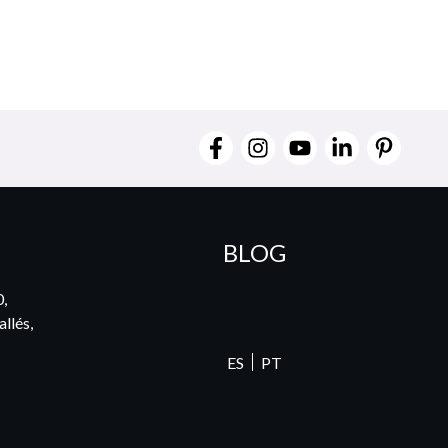
BLOG
0,
llés,
ES
PT