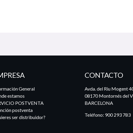
MPRESA
CONTACTO
ormación General
Avda. del Riu Mogent 4
nde estamos
08170 Montornés del Va
RVICIO POSTVENTA
BARCELONA
nción postventa
Teléfono:
900 293 783
ieres ser distribuidor?