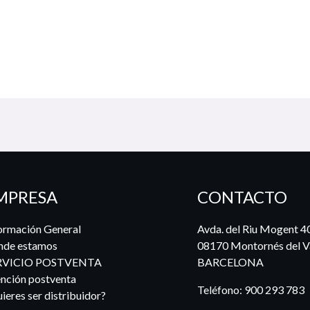
MPRESA
CONTACTO
ormación General
Avda. del Riu Mogent 4
nde estamos
08170 Montornés del Va
RVICIO POSTVENTA
BARCELONA
nción postventa
Teléfono:
900 293 783
ieres ser distribuidor?