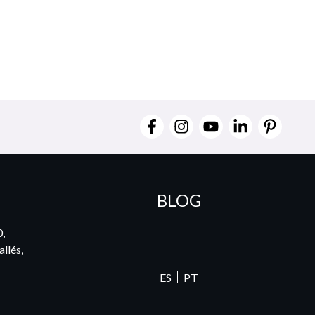
BLOG
0,
llés,
ES
PT