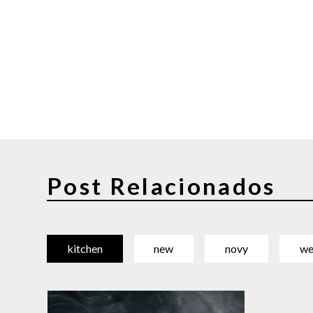
Post Relacionados
kitchen
new
novy
we