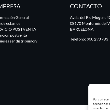
MPRESA
CONTACTO
ormación General
Avda. del Riu Mogent 4
nde estamos
08170 Montornés del Va
RVICIO POSTVENTA
BARCELONA
nción postventa
Teléfono:
900 293 783
ieres ser distribuidor?
Para ofrecer
tecnologías 
sitio. No co