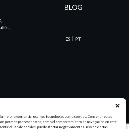
BLOG
0,
llés,
ES
PT
 la mejor experiencia, usamos tecnologías como cookies. Consentir estas
nos permite procesar datos, como el comportamiento de navegación en este
nsentir el uso de cookies, puede afectar negativamente al uso de ciertas