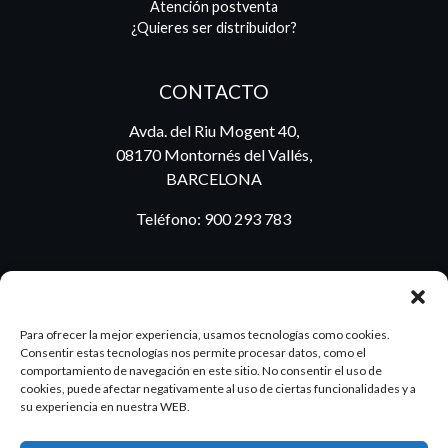
Atención postventa
¿Quieres ser distribuidor?
CONTACTO
Avda. del Riu Mogent 40,
08170 Montornés del Vallés,
BARCELONA
Teléfono:
900 293 783
BLOG
Para ofrecer la mejor experiencia, usamos tecnologías como cookies.
Consentir estas tecnologías nos permite procesar datos, como el
comportamiento de navegación en este sitio. No consentir el uso de
cookies, puede afectar negativamente al uso de ciertas funcionalidades y a
ES
PT
su experiencia en nuestra WEB.