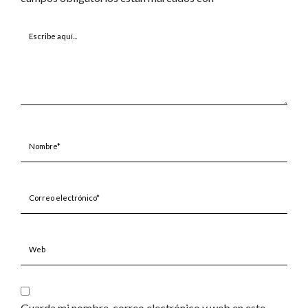
Escribe
aquí...
Nombre*
Correo
electrónico*
Web
Guarda mi nombre, correo electrónico y web en este