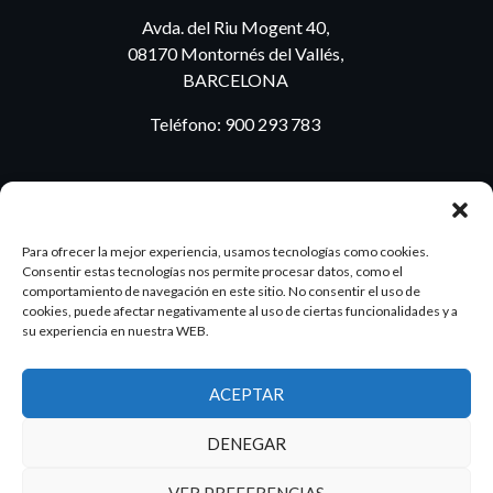
Avda. del Riu Mogent 40,
08170 Montornés del Vallés,
BARCELONA
Teléfono:
900 293 783
BLOG
Para ofrecer la mejor experiencia, usamos tecnologías como cookies.
Consentir estas tecnologías nos permite procesar datos, como el
comportamiento de navegación en este sitio. No consentir el uso de
cookies, puede afectar negativamente al uso de ciertas funcionalidades y a
ES
PT
su experiencia en nuestra WEB.
ACEPTAR
2026 Dake. Todos los derechos reservados.
DENEGAR
Diseño y SEO
@pixeladas.es
VER PREFERENCIAS