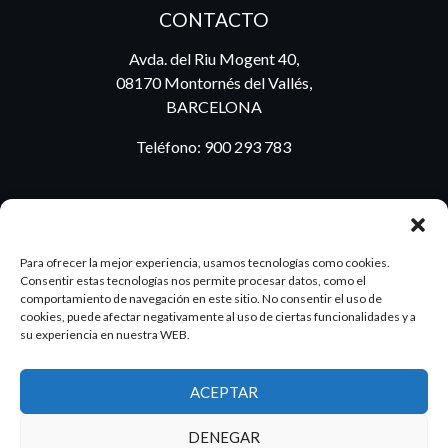
CONTACTO
Avda. del Riu Mogent 40,
08170 Montornés del Vallés,
BARCELONA
Teléfono:
900 293 783
BLOG
Para ofrecer la mejor experiencia, usamos tecnologías como cookies.
Consentir estas tecnologías nos permite procesar datos, como el
comportamiento de navegación en este sitio. No consentir el uso de
cookies, puede afectar negativamente al uso de ciertas funcionalidades y a
ES
PT
su experiencia en nuestra WEB.
ACEPTAR
2026 Dake. Todos los derechos reservados.
DENEGAR