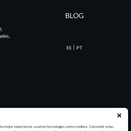
BLOG
0,
llés,
ES
PT
 la mejor experiencia, usamos tecnologías como cookies. Consentir estas