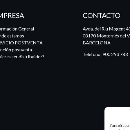
MPRESA
CONTACTO
ormación General
Avda. del Riu Mogent 4
nde estamos
08170 Montornés del Va
RVICIO POSTVENTA
BARCELONA
nción postventa
Teléfono:
900 293 783
ieres ser distribuidor?
Para ofrecer