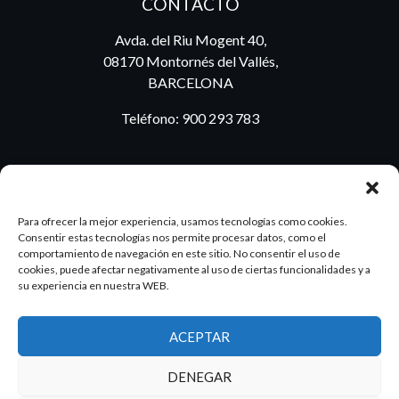
CONTACTO
Avda. del Riu Mogent 40,
08170 Montornés del Vallés,
BARCELONA
Teléfono:
900 293 783
BLOG
Para ofrecer la mejor experiencia, usamos tecnologías como cookies.
Consentir estas tecnologías nos permite procesar datos, como el
comportamiento de navegación en este sitio. No consentir el uso de
cookies, puede afectar negativamente al uso de ciertas funcionalidades y a
ES
PT
su experiencia en nuestra WEB.
ACEPTAR
2026 Dake. Todos los derechos reservados.
DENEGAR
Diseño y SEO
@pixeladas.es