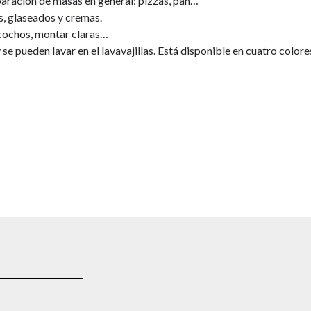
eparación de masas en general: pizzas, pan…
s, glaseados y cremas.
zcochos, montar claras…
e pueden lavar en el lavavajillas. Está disponible en cuatro colore