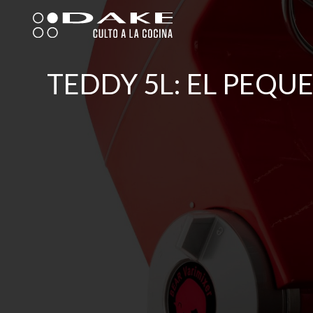
Ir
al
contenido
TEDDY 5L: EL PEQU