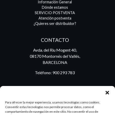
Información General
Dónde estamos
SERVICIO POSTVENTA
Atención postventa
¿Quieres ser distribuidor?
CONTACTO
Avda. del Riu Mogent 40,
08170 Montornés del Vallés,
BARCELONA
Teléfono:
900 293 783
BLOG
Para ofrecer la mejor experiencia, usamos tecnologías como cookies.
Consentir estas tecnologías nos permite procesar datos, como el
comportamiento de navegación en este sitio. No consentir el uso de