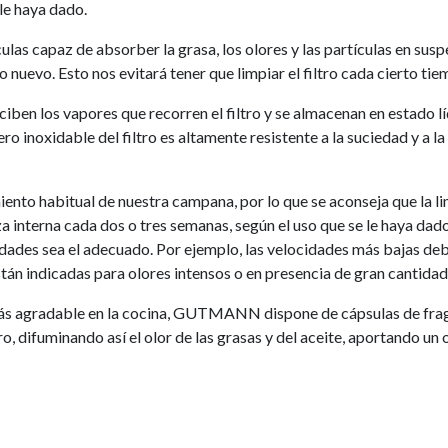
le haya dado.
culas capaz de absorber la grasa, los olores y las partículas en su
o nuevo. Esto nos evitará tener que limpiar el filtro cada cierto tie
ciben los vapores que recorren el filtro y se almacenan en estado l
o inoxidable del filtro es altamente resistente a la suciedad y a la
nto habitual de nuestra campana, por lo que se aconseja que la li
za interna cada dos o tres semanas, según el uso que se le haya d
cidades sea el adecuado. Por ejemplo, las velocidades más bajas de
stán indicadas para olores intensos o en presencia de gran cantida
ás agradable en la cocina, GUTMANN dispone de cápsulas de fragan
ro, difuminando así el olor de las grasas y del aceite, aportando un 