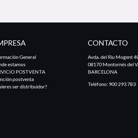
MPRESA
CONTACTO
ormación General
Avda. del Riu Mogent 4
nde estamos
08170 Montornés del Va
RVICIO POSTVENTA
BARCELONA
nción postventa
Teléfono:
900 293 783
ieres ser distribuidor?