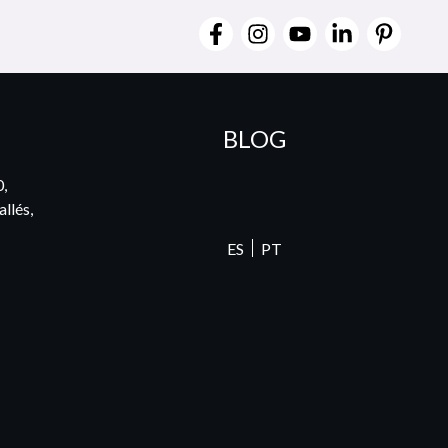
BLOG
0,
llés,
ES
PT