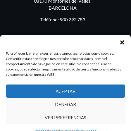
08170 Montornés del Vallés,
BARCELONA
Teléfono:
900 293 783
BLOG
Para ofrecer la mejor experiencia, usamos tecnologías como cookies.
Consentir estas tecnologías nos permite procesar datos, como el
comportamiento de navegación en este sitio. No consentir el uso de
cookies, puede afectar negativamente al uso de ciertas funcionalidades y a
ES
PT
su experiencia en nuestra WEB.
ACEPTAR
2026 Dake. Todos los derechos reservados.
DENEGAR
Diseño y SEO
@pixeladas.es
VER PREFERENCIAS
Política de cookies
Política de privacidad